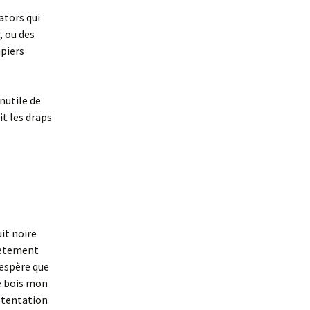
ators qui
, ou des
apiers
Inutile de
it les draps
uit noire
plètement
’espère que
je bois mon
a tentation