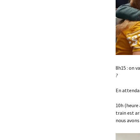
8h15 : on v
?
En attendan
10h (heure 
train est a
nous avons 