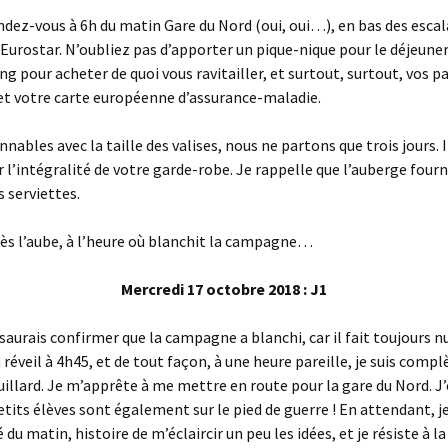
dez-vous à 6h du matin Gare du Nord (oui, oui…), en bas des escal
Eurostar. N’oubliez pas d’apporter un pique-nique pour le déjeuner
ing pour acheter de quoi vous ravitailler, et surtout, surtout, vos p
 et votre carte européenne d’assurance-maladie.
nables avec la taille des valises, nous ne partons que trois jours. 
 l’intégralité de votre garde-robe. Je rappelle que l’auberge fourn
s serviettes.
ès l’aube, à l’heure où blanchit la campagne…
Mercredi 17 octobre 2018 : J1
e saurais confirmer que la campagne a blanchi, car il fait toujours n
réveil à 4h45, et de tout façon, à une heure pareille, je suis com
uillard. Je m’apprête à me mettre en route pour la gare du Nord. J
tits élèves sont également sur le pied de guerre ! En attendant, 
du matin, histoire de m’éclaircir un peu les idées, et je résiste à l