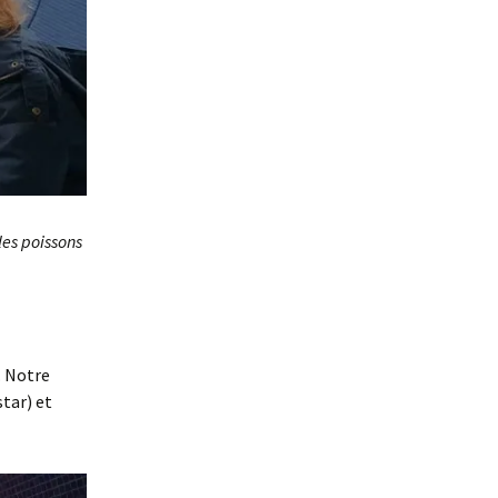
 les poissons
. Notre
star) et