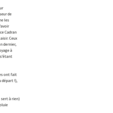
ur
seur de
ne les
’avoir
nce Cadran
aisir. Ceux
n dernier,
oyage à
 s’étant
s ont fait
 départ !),
sert à rien)
pluie