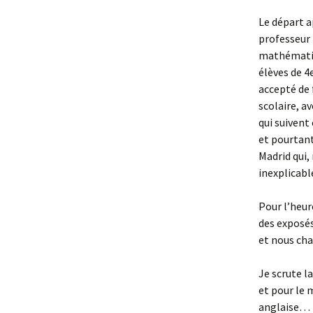
Le départ a
professeur 
mathématiqu
élèves de 4
accepté de 
scolaire, av
qui suivent
et pourtant
Madrid qui,
inexplicabl
Pour l’heur
des exposés 
et nous cha
Je scrute l
et pour le 
anglaise…