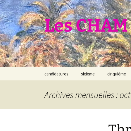
Aller
au
contenu
Les CHAM 
candidatures
sixième
cinquième
Archives mensuelles : oc
Thr