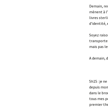
Demain, ren
mènent à l’
livres sterl
d’identité,
Soyez raison
transporter
mais pas le
A demain, d
5h15 : je n
depuis mon 
dans le bro
tous mes pe
premier thé 