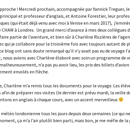
pproche ! Mercredi prochain, accompagnée par Yannick Treguer, le
principal et professeur d’anglais, et Antoine Forestier, leur profes
es (qui était déjà venu avec moi à Venise en mars 2017), j’emmè
e CHAM à Londres. Un grand merci d’avance à mes deux collègues d
faire partie de l’aventure, et bien sûr à Charlène Rozières de l’age
ec qui je collabore pour la troisième fois avec toujours autant de pl
 ce blog ont sans doute remarqué qu’il n’y avait pas eu de voyage l’a
, nous avions avec Charlène élaboré avec soin un programme de v
 malheureusement, n’a pas pu avoir lieu, les prix des billets d’avion
ement envolés en flèche.
e, Charlène m’a remis tous les documents pour le voyage. Les élève
afin de préparer nos visites (le dernier est prévu mardi, la veille du
ntons en anglais à chaque cours, avec un accent merveilleux
a météo londonienne tous les jours depuis deux semaines (ce qui ne 
moment, ça m’a l’air plutôt bien parti, mais bon, je me méfie de la 