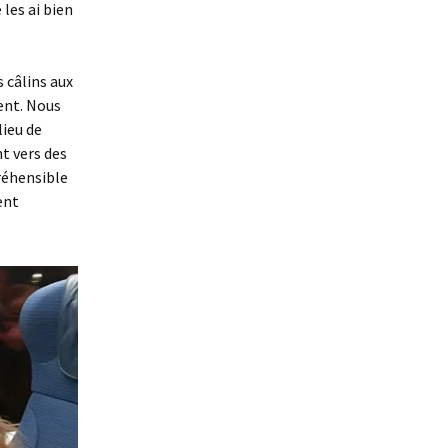
 les ai bien
 câlins aux
ent. Nous
lieu de
t vers des
réhensible
ent