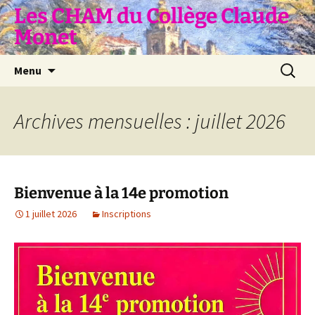
Aller
Les CHAM du Collège Claude
au
Monet
contenu
Recherc
Menu
Archives mensuelles : juillet 2026
Bienvenue à la 14e promotion
1 juillet 2026
Inscriptions