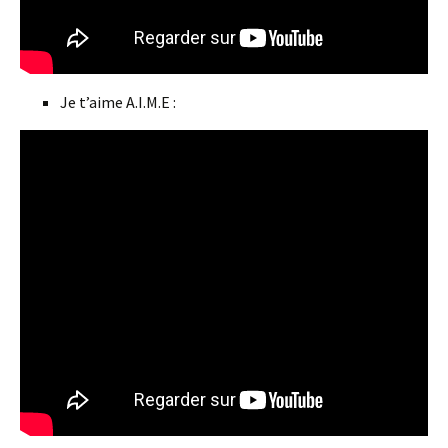
Je t’aime A.I.M.E :