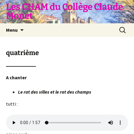
Aller
Les CHAM du Collège Claude
au
Monet
contenu
Recherc
Menu
quatrième
A chanter
Le rat des villes et le rat des champs
tutti :