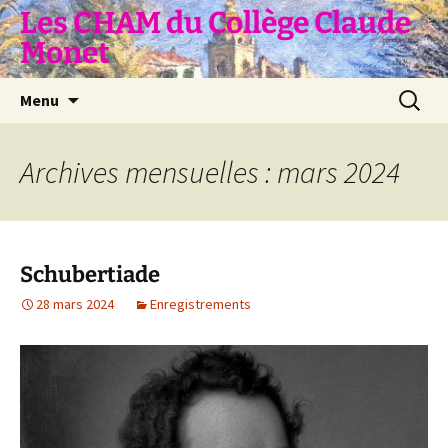
Aller
Les CHAM du Collège Claude
au
Monet
contenu
Recherc
Menu
Archives mensuelles : mars 2024
Schubertiade
28 mars 2024
Enregistrements