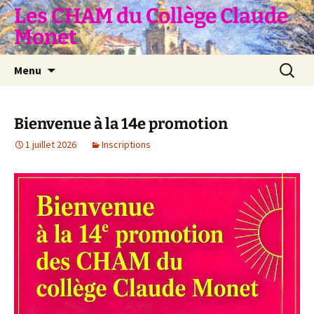
Aller
Les CHAM du Collège Claude
au
Monet
contenu
Recherc
Menu
Bienvenue à la 14e promotion
1 juillet 2026
Inscriptions