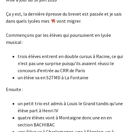
Ça y est, la dernière épreuve du brevet est passée et je sais
dans quels lycées mes
vont migrer.
Commençons par les élèves qui poursuivent en lycée
musical :
trois élèves entrent en double cursus à Racine, ce qui
n’est pas une surprise puisqu’ils avaient réussi le
concours d’entrée au CRR de Paris
un élève va en S2TMD à La Fontaine
Ensuite :
un petit trio est admis à Louis le Grand tandis qu’une
élève part à Henri IV
quatre élèves vont à Montaigne donc une en en
section BACHIBAC
une élève va à Charlemagne, une à Fénelon, un à