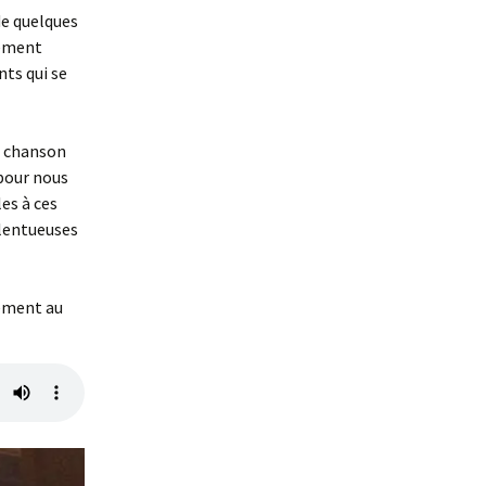
de quelques
tement
nts qui se
e chanson
 pour nous
les à ces
alentueuses
nement au