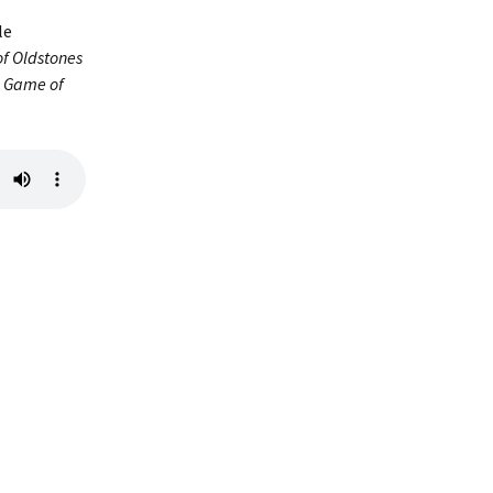
le
of Oldstones
e
Game of