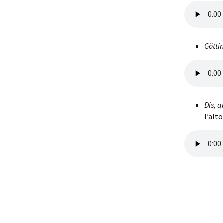
Götti
Dis, 
l’alt