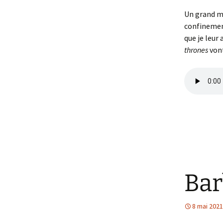
Un grand me
confinement
que je leur
thrones
vont
Bar
8 mai 2021