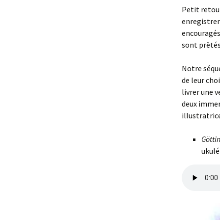
Petit reto
enregistrem
encouragés 
sont prêtés
Notre séque
de leur cho
livrer une 
deux immens
illustratric
Götti
ukulél