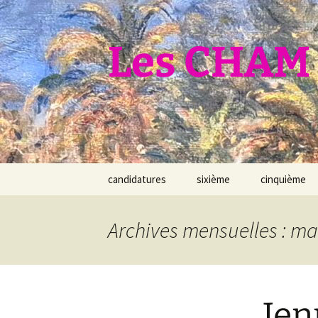
Aller
au
contenu
Les CHAM 
candidatures
sixième
cinquième
Archives mensuelles : ma
Jen