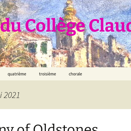
du Collège Clau
quatrième
troisième
chorale
i 2021
ny of Oldstones