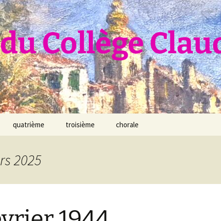
du Collège Clau
quatrième
troisième
chorale
rs 2025
évrier 1944