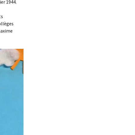
ier 1944.
ts
ollèges
 Maxime