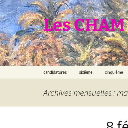
Aller
au
contenu
Les CHAM 
candidatures
sixième
cinquième
Archives mensuelles : ma
8 f