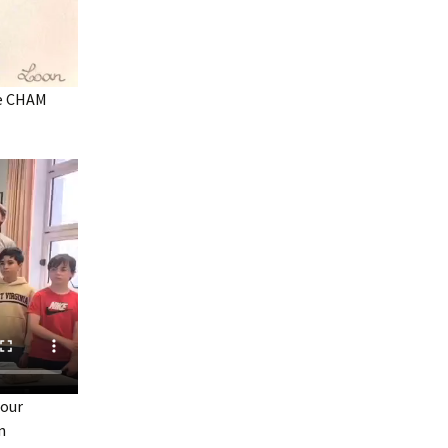
 6e CHAM
pour
n