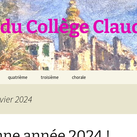
du Collège Clau
quatrième
troisième
chorale
vier 2024
ne année 2024 !