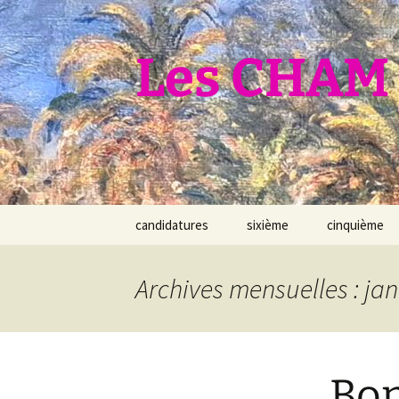
Aller
au
contenu
Les CHAM 
candidatures
sixième
cinquième
Archives mensuelles : jan
Bon