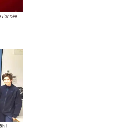
e l’année
8h !