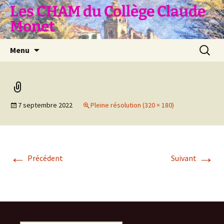
Aller
Les CHAM du Collège Claude
au
Monet
contenu
Recherc
Menu
7 septembre 2022
Pleine résolution (320 × 180)
←
→
Précédent
Suivant