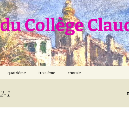
du Collège Clau
quatrième
troisième
chorale
2-1