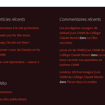
rticles récents
Commentaires récents
ienvenue à la 14e promotion
Les prodigieux voyages de
Sinbad | Les CHAM du Collège
hank you for the music
Claude Monet
dans
Les Îles
upi, l’école est finie !
secrètes
ernier cours de l’année en 5e
Lucas en 4e CHAM | Les CHAM du
HAM
Collège Claude Monet
dans
Luca
nous raconte son quotidien en
ar voie épistolaire – saison 2
sixième CHAM
Londres 2019 en images | Les
CHAM du Collège Claude Monet
dans
Three days in London
éta
onnexion
lux des publications