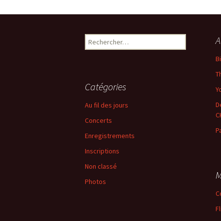
←
Précédent
Rechercher :
A
B
T
Catégories
Yo
D
Au fil des jours
C
Concerts
P
Enregistrements
Inscriptions
Non classé
M
Photos
C
F