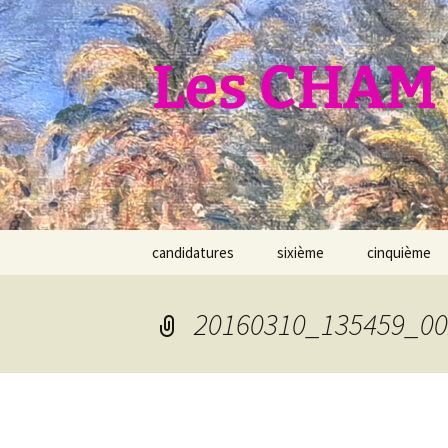
Aller
au
contenu
Les CHAM 
candidatures
sixième
cinquième
20160310_135459_00