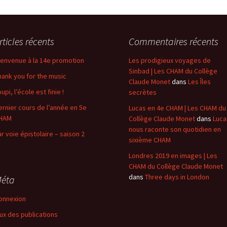
rticles récents
Commentaires récents
ienvenue à la 14e promotion
Les prodigieux voyages de
Sinbad | Les CHAM du Collège
hank you for the music
Claude Monet
dans
Les Îles
upi, l’école est finie !
secrètes
ernier cours de l’année en 5e
Lucas en 4e CHAM | Les CHAM du
HAM
Collège Claude Monet
dans
Luca
nous raconte son quotidien en
ar voie épistolaire – saison 2
sixième CHAM
Londres 2019 en images | Les
CHAM du Collège Claude Monet
dans
Three days in London
éta
onnexion
lux des publications