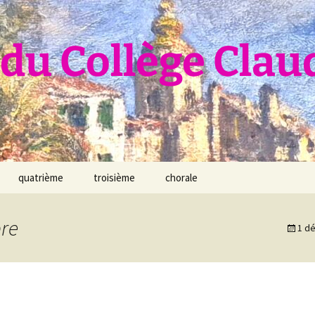
du Collège Clau
quatrième
troisième
chorale
re
1 d