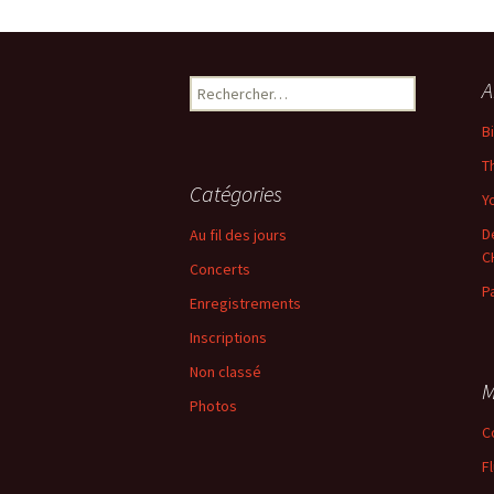
←
Précédent
Rechercher :
A
B
T
Catégories
Yo
D
Au fil des jours
C
Concerts
P
Enregistrements
Inscriptions
Non classé
M
Photos
C
F