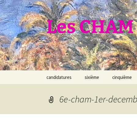
Aller
au
contenu
Les CHAM 
candidatures
sixième
cinquième
6e-cham-1er-decemb