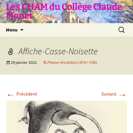
Aller
Les CHAM du Collège Claude
au
Monet
contenu
Recherc
Menu
Affiche-Casse-Noisette
29 janvier 2022
Pleine résolution (474 × 595)
←
→
Précédent
Suivant