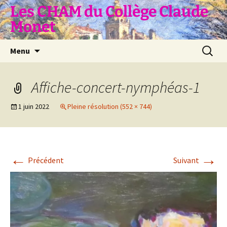
Aller
Les CHAM du Collège Claude
au
Monet
contenu
Recherc
Menu
Affiche-concert-nymphéas-1
1 juin 2022
Pleine résolution (552 × 744)
←
→
Précédent
Suivant