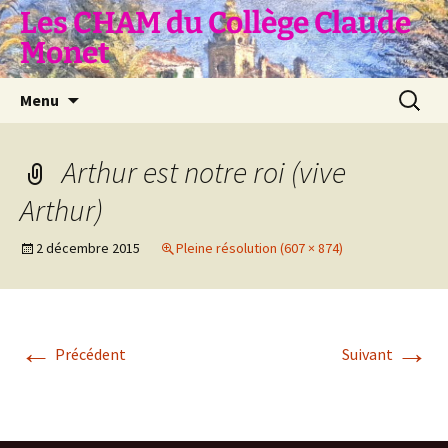
Aller
Les CHAM du Collège Claude
au
Monet
contenu
Recherc
Menu
Arthur est notre roi (vive
Arthur)
2 décembre 2015
Pleine résolution (607 × 874)
←
→
Précédent
Suivant