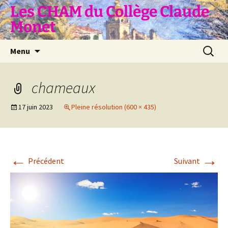
Aller
Les CHAM du Collège Claude
au
Monet
contenu
Recherc
Menu
chameaux
17 juin 2023
Pleine résolution (600 × 435)
←
→
Précédent
Suivant