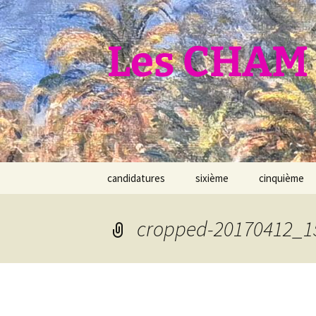
Aller
au
contenu
Les CHAM 
candidatures
sixième
cinquième
cropped-20170412_1