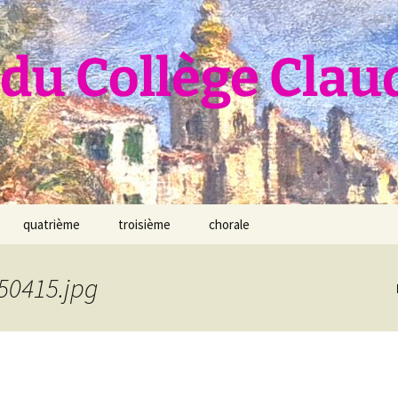
du Collège Clau
quatrième
troisième
chorale
50415.jpg