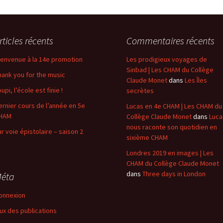
rticles récents
Commentaires récents
ienvenue à la 14e promotion
Les prodigieux voyages de
Sinbad | Les CHAM du Collège
hank you for the music
Claude Monet
dans
Les Îles
upi, l’école est finie !
secrètes
ernier cours de l’année en 5e
Lucas en 4e CHAM | Les CHAM du
HAM
Collège Claude Monet
dans
Luca
nous raconte son quotidien en
ar voie épistolaire – saison 2
sixième CHAM
Londres 2019 en images | Les
CHAM du Collège Claude Monet
dans
Three days in London
éta
onnexion
lux des publications