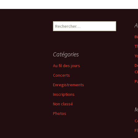
←
Précédent
Rechercher :
A
B
T
Catégories
Yo
D
Au fil des jours
C
Concerts
P
Enregistrements
Inscriptions
Non classé
M
Photos
C
F