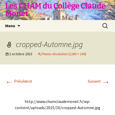
Aller
Les CHAM du Collège Claude
au
Monet
contenu
Recherc
Menu
cropped-Automne.jpg
2 octobre 2015
Pleine résolution (1260 × 240)
←
→
Précédent
Suivant
http://www.chamclaudemonet.fr/wp-
content/uploads/2015/10/cropped-Automne.jpg