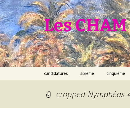
Aller
au
contenu
Les CHAM 
candidatures
sixième
cinquième
cropped-Nymphéas-4