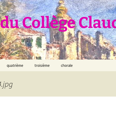
du Collège Clau
quatrième
troisième
chorale
.jpg