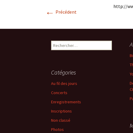
http://w
←
Précédent
Rechercher :
A
B
T
Catégories
Yo
D
Au fil des jours
C
Concerts
P
Enregistrements
Inscriptions
Non classé
M
Photos