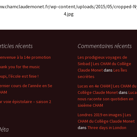
ww.chamclaudemonet.fr/wp-content/uploads/2015/05/cropped-
4.jpg
rticles récents
Commentaires récents
ienvenue à la 14e promotion
Les prodigieux voyages de
Sinbad | Les CHAM du Collège
hank you for the music
Claude Monet
dans
Les Îles
upi, l’école est finie !
secrètes
ernier cours de l’année en 5e
Lucas en 4e CHAM | Les CHAM du
HAM
Collège Claude Monet
dans
Luca
nous raconte son quotidien en
ar voie épistolaire – saison 2
sixième CHAM
Londres 2019 en images | Les
CHAM du Collège Claude Monet
dans
Three days in London
éta