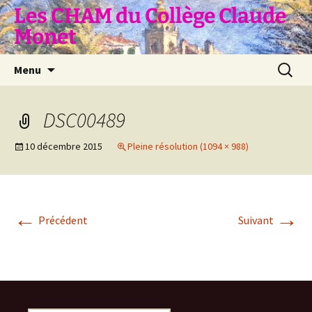
Aller
Les CHAM du Collège Claude
au
Monet
contenu
Recherc
Menu
DSC00489
10 décembre 2015
Pleine résolution (1094 × 988)
←
→
Précédent
Suivant