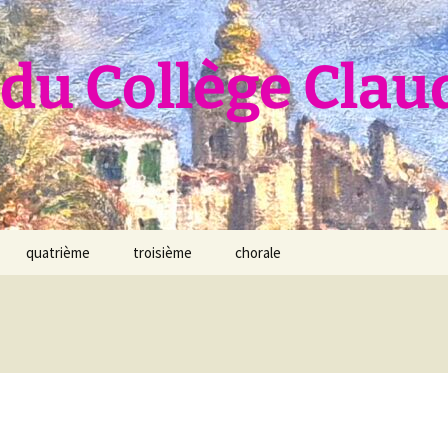
du Collège Clau
quatrième
troisième
chorale