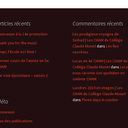
rticles récents
Commentaires récents
ienvenue à la 14e promotion
Les prodigieux voyages de
Sinbad | Les CHAM du Collège
hank you for the music
Claude Monet
dans
Les Îles
upi, l’école est finie !
secrètes
ernier cours de l’année en 5e
Lucas en 4e CHAM | Les CHAM du
HAM
Collège Claude Monet
dans
Luca
nous raconte son quotidien en
ar voie épistolaire – saison 2
sixième CHAM
Londres 2019 en images | Les
CHAM du Collège Claude Monet
dans
Three days in London
éta
onnexion
lux des publications