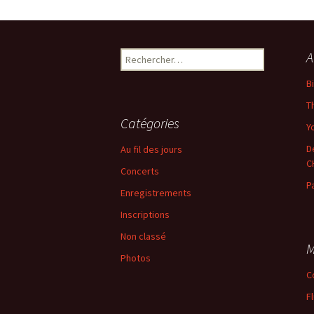
←
Précédent
Rechercher :
A
B
T
Catégories
Yo
D
Au fil des jours
C
Concerts
P
Enregistrements
Inscriptions
Non classé
M
Photos
C
F