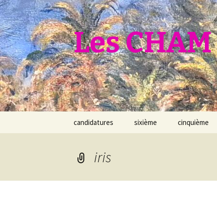
Aller
au
contenu
Les CHAM 
candidatures
sixième
cinquième
iris