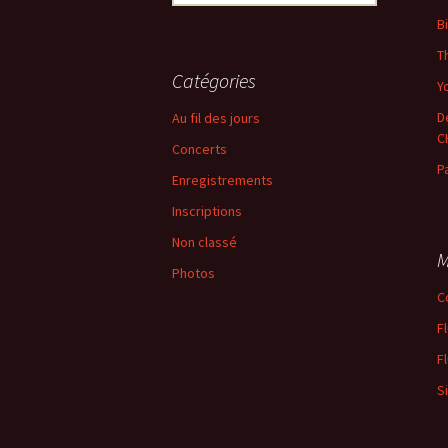
B
T
Catégories
Yo
D
Au fil des jours
C
Concerts
P
Enregistrements
Inscriptions
Non classé
M
Photos
C
F
F
S