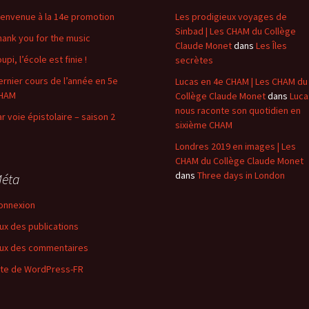
ienvenue à la 14e promotion
Les prodigieux voyages de
Sinbad | Les CHAM du Collège
hank you for the music
Claude Monet
dans
Les Îles
upi, l’école est finie !
secrètes
ernier cours de l’année en 5e
Lucas en 4e CHAM | Les CHAM du
HAM
Collège Claude Monet
dans
Luca
nous raconte son quotidien en
ar voie épistolaire – saison 2
sixième CHAM
Londres 2019 en images | Les
CHAM du Collège Claude Monet
dans
Three days in London
éta
onnexion
lux des publications
lux des commentaires
ite de WordPress-FR