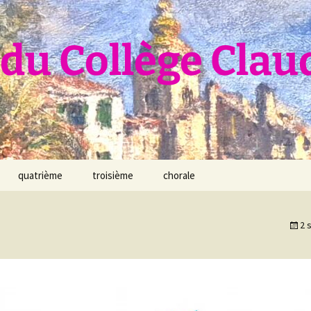
du Collège Clau
quatrième
troisième
chorale
2 