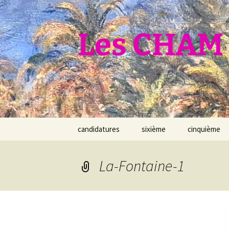
Aller
au
contenu
Les CHAM 
candidatures
sixième
cinquième
La-Fontaine-1