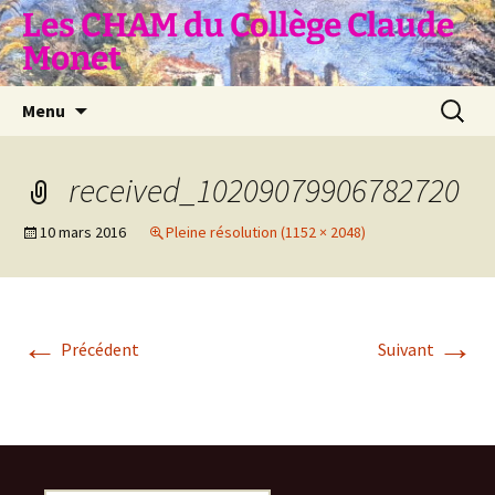
Aller
Les CHAM du Collège Claude
au
Monet
contenu
Recherc
Menu
received_10209079906782720
10 mars 2016
Pleine résolution (1152 × 2048)
←
→
Précédent
Suivant