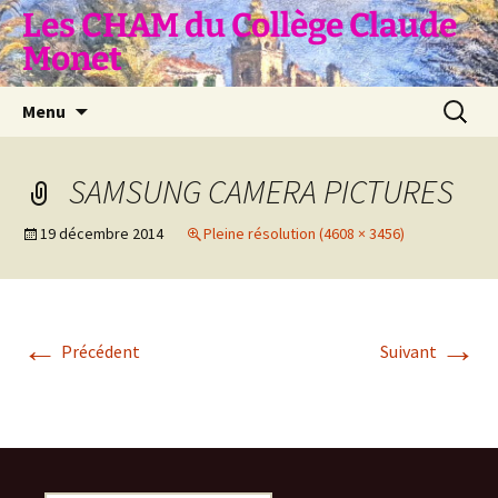
Aller
Les CHAM du Collège Claude
au
Monet
contenu
Recherc
Menu
SAMSUNG CAMERA PICTURES
19 décembre 2014
Pleine résolution (4608 × 3456)
←
→
Précédent
Suivant