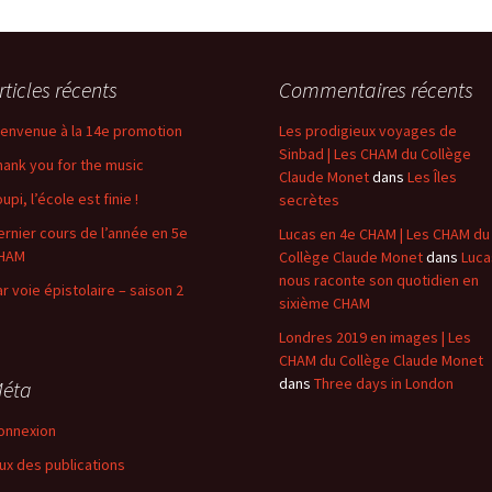
rticles récents
Commentaires récents
ienvenue à la 14e promotion
Les prodigieux voyages de
Sinbad | Les CHAM du Collège
hank you for the music
Claude Monet
dans
Les Îles
upi, l’école est finie !
secrètes
ernier cours de l’année en 5e
Lucas en 4e CHAM | Les CHAM du
HAM
Collège Claude Monet
dans
Luca
nous raconte son quotidien en
ar voie épistolaire – saison 2
sixième CHAM
Londres 2019 en images | Les
CHAM du Collège Claude Monet
dans
Three days in London
éta
onnexion
lux des publications