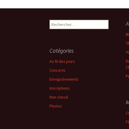
←
Précédent
Rechercher :
A
B
T
Catégories
Yo
D
Au fil des jours
C
Concerts
P
Enregistrements
Inscriptions
Non classé
M
Photos
C
F