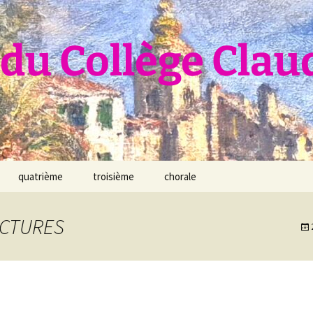
du Collège Clau
quatrième
troisième
chorale
ICTURES