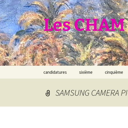
Aller
au
contenu
Les CHAM 
candidatures
sixième
cinquième
SAMSUNG CAMERA P