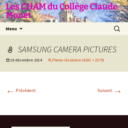
Aller
Les CHAM du Collège Claude
au
Monet
contenu
Recherc
Menu
SAMSUNG CAMERA PICTURES
18 décembre 2014
Pleine résolution (4281 × 2579)
←
→
Précédent
Suivant