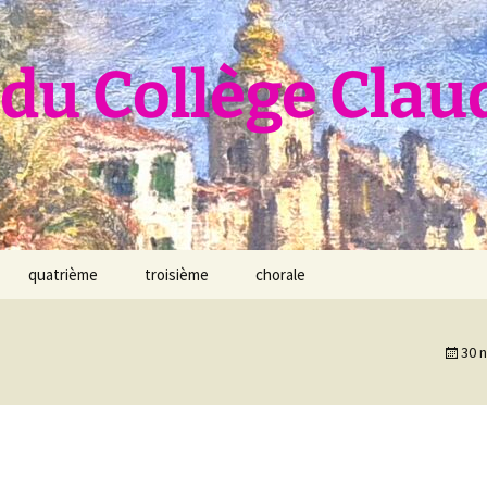
du Collège Clau
quatrième
troisième
chorale
30 