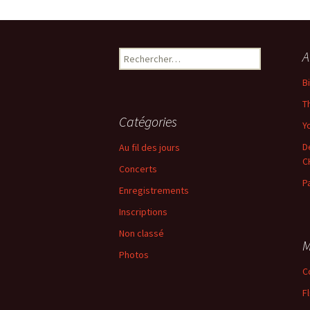
←
Précédent
Rechercher :
A
B
T
Catégories
Yo
D
Au fil des jours
C
Concerts
P
Enregistrements
Inscriptions
Non classé
M
Photos
C
F