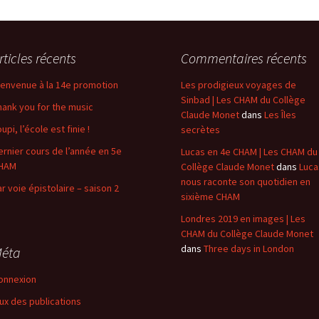
rticles récents
Commentaires récents
ienvenue à la 14e promotion
Les prodigieux voyages de
Sinbad | Les CHAM du Collège
hank you for the music
Claude Monet
dans
Les Îles
upi, l’école est finie !
secrètes
ernier cours de l’année en 5e
Lucas en 4e CHAM | Les CHAM du
HAM
Collège Claude Monet
dans
Luca
nous raconte son quotidien en
ar voie épistolaire – saison 2
sixième CHAM
Londres 2019 en images | Les
CHAM du Collège Claude Monet
dans
Three days in London
éta
onnexion
lux des publications