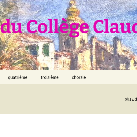
du Collège Clau
quatrième
troisième
chorale
12 