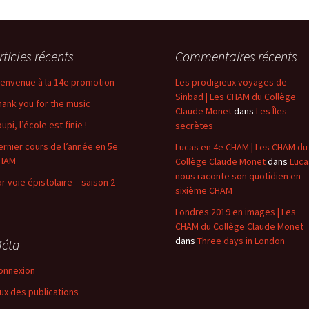
rticles récents
Commentaires récents
ienvenue à la 14e promotion
Les prodigieux voyages de
Sinbad | Les CHAM du Collège
hank you for the music
Claude Monet
dans
Les Îles
upi, l’école est finie !
secrètes
ernier cours de l’année en 5e
Lucas en 4e CHAM | Les CHAM du
HAM
Collège Claude Monet
dans
Luca
nous raconte son quotidien en
ar voie épistolaire – saison 2
sixième CHAM
Londres 2019 en images | Les
CHAM du Collège Claude Monet
dans
Three days in London
éta
onnexion
lux des publications