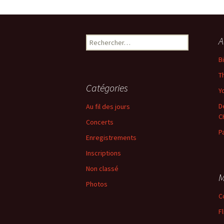
←
Précédent
Rechercher :
A
B
T
Catégories
Yo
D
Au fil des jours
C
Concerts
P
Enregistrements
Inscriptions
Non classé
M
Photos
C
F