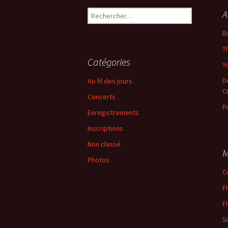
des
Rechercher :
A
articles
B
T
Catégories
Yo
D
Au fil des jours
C
Concerts
P
Enregistrements
Inscriptions
Non classé
M
Photos
C
F
F
S