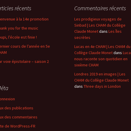
rticles récents
Commentaires récents
ienvenue à la 14e promotion
Les prodigieux voyages de
Sinbad | Les CHAM du Collège
hank you for the music
Claude Monet
dans
Les Îles
upi, l’école est finie !
secrètes
ernier cours de l’année en 5e
Lucas en 4e CHAM | Les CHAM du
HAM
Collège Claude Monet
dans
Luca
nous raconte son quotidien en
ar voie épistolaire – saison 2
sixième CHAM
Londres 2019 en images | Les
CHAM du Collège Claude Monet
dans
Three days in London
éta
onnexion
lux des publications
lux des commentaires
ite de WordPress-FR