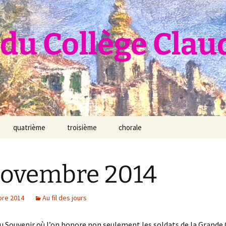
du Collège Clau
quatrième
troisième
chorale
novembre 2014
re 2014
Au fil des jours
du Souvenir où l’on honore non seulement les soldats de la Grande 