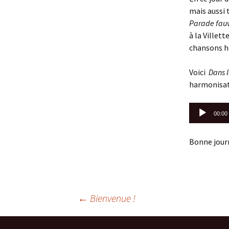
mais aussi 
Parade fauv
à la Villet
chansons ha
Voici
Dans 
harmonisati
Lecteur
00:00
audio
Bonne journ
Navigation
←
Bienvenue !