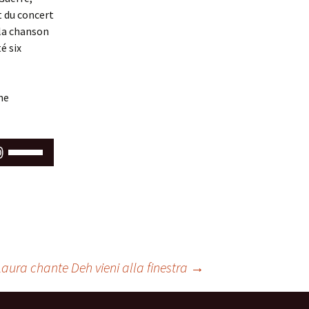
t du concert
 la chanson
é six
ne
Utilisez
les
flèches
haut/bas
pour
augmenter
ou
diminuer
Laura chante Deh vieni alla finestra
→
le
volume.