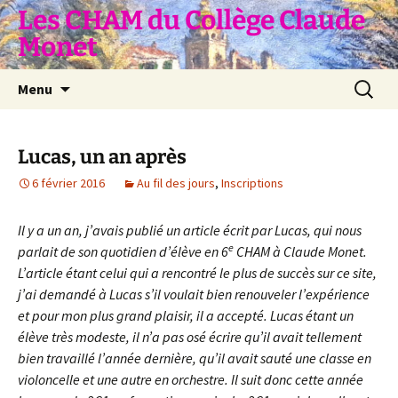
Aller
Les CHAM du Collège Claude
au
Monet
contenu
Recherc
Menu
Lucas, un an après
6 février 2016
Au fil des jours
,
Inscriptions
Il y a un an, j’avais publié un article écrit par Lucas, qui nous
e
parlait de son quotidien d’élève en 6
CHAM à Claude Monet.
L’article étant celui qui a rencontré le plus de succès sur ce site,
j’ai demandé à Lucas s’il voulait bien renouveler l’expérience
et pour mon plus grand plaisir, il a accepté.
Lucas étant un
élève très modeste, il n’a pas osé écrire qu’il avait tellement
bien travaillé l’année dernière, qu’il avait sauté une classe en
violoncelle et une autre en orchestre. Il suit donc cette année