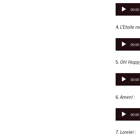
Lecteur
00:00
audio
4.
L’Etoile r
Lecteur
00:00
audio
5.
Oh! Happ
Lecteur
00:00
audio
6.
Amen!
:
Lecteur
00:00
audio
7.
Loreleï
: