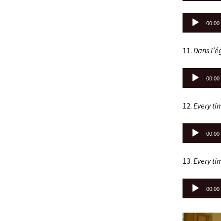
Lecteur
00:00
audio
11.
Dans l’é
Lecteur
00:00
audio
12.
Every tim
Lecteur
00:00
audio
13.
Every tim
Lecteur
00:00
audio