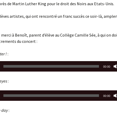
ès de Martin Luther King pour le droit des Noirs aux Etats-Unis.
lèves artistes, qui ont rencontré un franc succès ce soir-là, ampl
 merci à Benoît, parent d’élève au Collège Camille Sée, à qui on do
trements du concert :
ter !
:
00:00
 eyes
:
00:00
e day
: