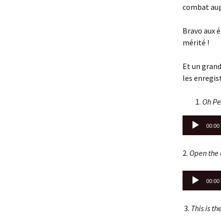
combat aupr
Bravo aux é
mérité !
Et un grand
les enregis
Oh Pe
Lecteur
00:00
audio
2.
Open the
Lecteur
00:00
audio
3.
This is th