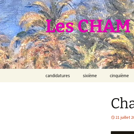
Aller
au
contenu
Les CHAM 
candidatures
sixième
cinquième
Cha
21 juillet 