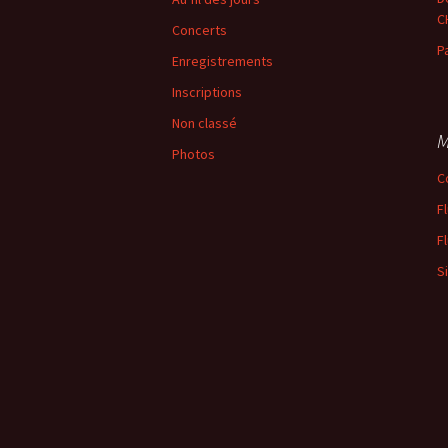
C
Concerts
P
Enregistrements
Inscriptions
Non classé
M
Photos
C
F
F
S