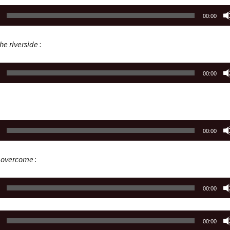
00:00
he riverside
:
00:00
00:00
l overcome
:
00:00
00:00