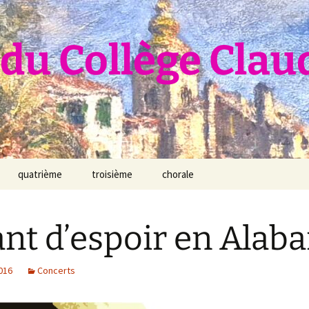
du Collège Clau
quatrième
troisième
chorale
nt d’espoir en Alab
2016
Concerts