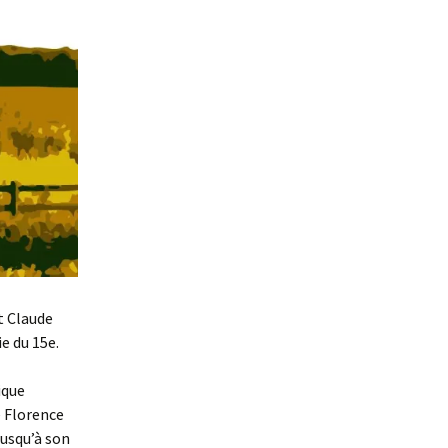
t Claude
e du 15e.
ique
 Florence
jusqu’à son