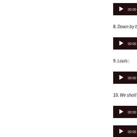
Lecteur
00:00
audio
8.
Down by t
Lecteur
00:00
audio
9.
Louis
:
Lecteur
00:00
audio
10.
We shal
Lecteur
00:00
audio
Lecteur
00:00
audio