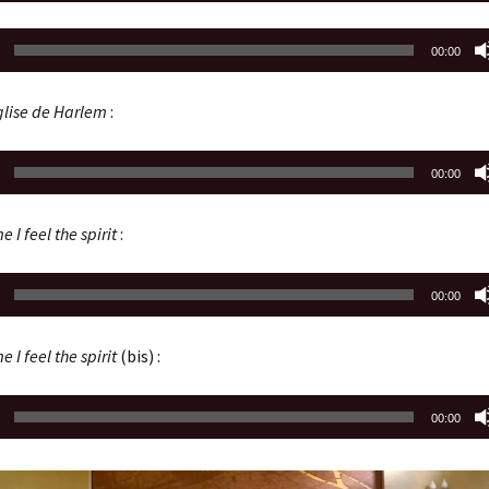
00:00
glise de Harlem
:
00:00
e I feel the spirit
:
00:00
e I feel the spirit
(bis) :
00:00