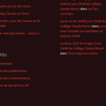
Sinbad | Les CHAM du Collège
hank you for the music
Claude Monet
dans
Les Îles
upi, l’école est finie !
secrètes
ernier cours de l’année en 5e
Lucas en 4e CHAM | Les CHAM du
HAM
Collège Claude Monet
dans
Luca
nous raconte son quotidien en
ar voie épistolaire – saison 2
sixième CHAM
Londres 2019 en images | Les
CHAM du Collège Claude Monet
dans
Three days in London
éta
onnexion
lux des publications
lux des commentaires
ite de WordPress-FR