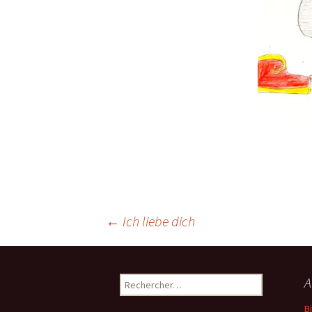
Navigation
←
Ich liebe dich
des
Rechercher :
A
B