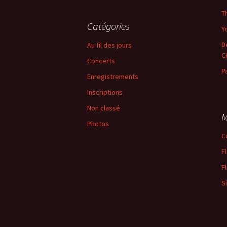
articles
T
Catégories
Yo
D
Au fil des jours
C
Concerts
P
Enregistrements
Inscriptions
Non classé
M
Photos
C
F
F
S