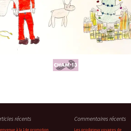
rticles récents
Commentaires récents
ienvenue à la 14e promotion
Les prodigieux voyages de