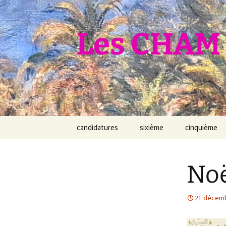
Aller
au
contenu
Les CHAM 
candidatures
sixième
cinquième
Noë
21 décem