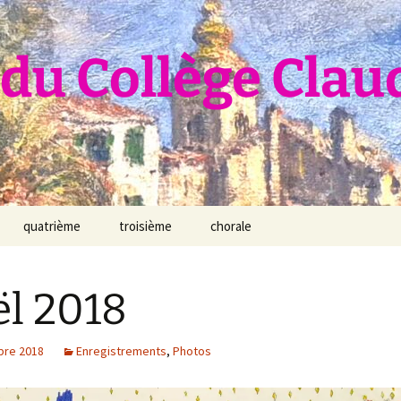
du Collège Clau
quatrième
troisième
chorale
l 2018
bre 2018
Enregistrements
,
Photos