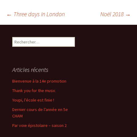
Navigation
←
Three days in London
Noël 2018
→
des
Rechercher :
articles
Articles récents
Bienvenue à la 14e promotion
Thank you for the music
Youpi, l’école est finie !
Dernier cours de l’année en 5e
CHAM
Par voie épistolaire – saison 2