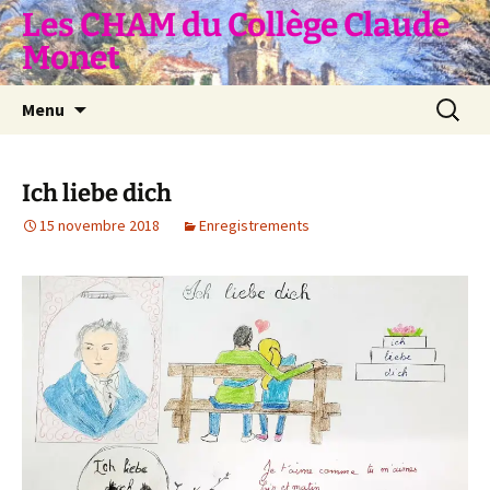
Aller
Les CHAM du Collège Claude
au
Monet
contenu
Recherc
Menu
Ich liebe dich
15 novembre 2018
Enregistrements