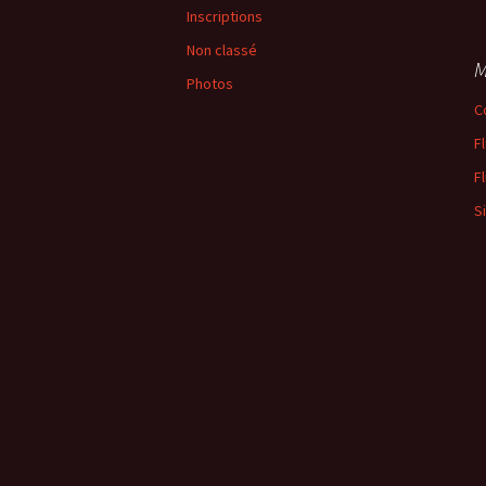
Inscriptions
Non classé
M
Photos
C
F
F
S