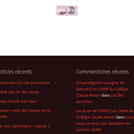
rticles récents
Commentaires récents
ienvenue à la 14e promotion
Les prodigieux voyages de
Sinbad | Les CHAM du Collège
hank you for the music
Claude Monet
dans
Les Îles
upi, l’école est finie !
secrètes
ernier cours de l’année en 5e
Lucas en 4e CHAM | Les CHAM du
HAM
Collège Claude Monet
dans
Luca
nous raconte son quotidien en
ar voie épistolaire – saison 2
sixième CHAM