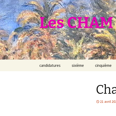
Aller
au
contenu
Les CHAM 
candidatures
sixième
cinquième
Cha
21 avril 20