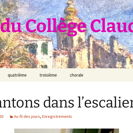
du Collège Clau
quatrième
troisième
chorale
ntons dans l’escalie
20
Au fil des jours
,
Enregistrements