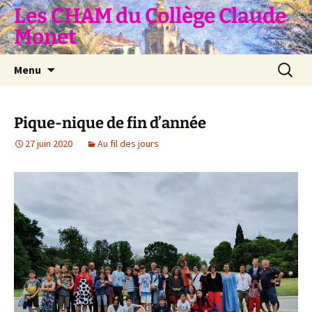
Aller
Les CHAM du Collège Claude
au
Monet
contenu
Recherc
Menu
Pique-nique de fin d’année
27 juin 2020
Au fil des jours