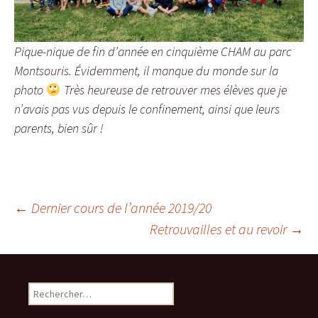
Pique-nique de fin d’année en cinquième CHAM au parc
Montsouris. Évidemment, il manque du monde sur la
photo
Très heureuse de retrouver mes élèves que je
n’avais pas vus depuis le confinement, ainsi que leurs
parents, bien sûr !
Navigation
←
Dernier cours de l’année 2019/20
Retrouvailles et au revoir
→
des
Rechercher :
articles