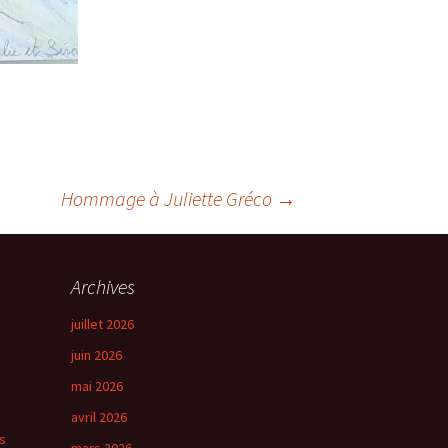
Hommage à Juliette Gréco
→
Archives
juillet 2026
juin 2026
mai 2026
avril 2026
s