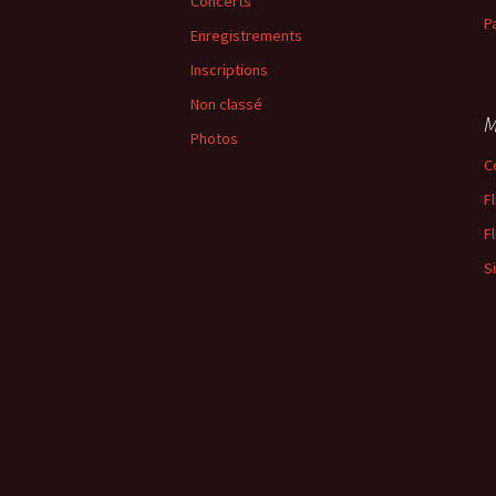
Concerts
P
Enregistrements
Inscriptions
Non classé
M
Photos
C
F
F
S