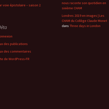
nous raconte son quotidien en
ar voie épistolaire – saison 2
sixième CHAM
Londres 2019 en images | Les
CHAM du Collège Claude Monet
dans
Three days in London
éta
onnexion
lux des publications
lux des commentaires
ite de WordPress-FR