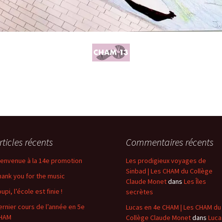
rticles récents
Commentaires récents
ienvenue à la 14e promotion
Les prodigieux voyages de
Sinbad | Les CHAM du Collège
hank you for the music
Claude Monet
dans
Les Îles
upi, l’école est finie !
secrètes
ernier cours de l’année en 5e
Lucas en 4e CHAM | Les CHAM du
HAM
Collège Claude Monet
dans
Luca