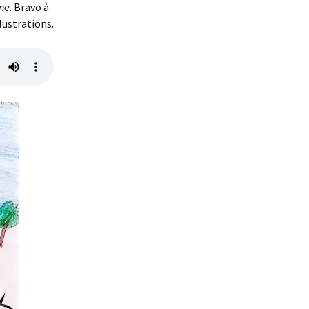
ine
. Bravo à
lustrations.