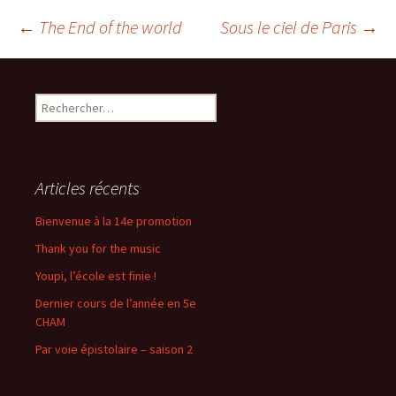
Navigation
←
The End of the world
Sous le ciel de Paris
→
des
Rechercher :
articles
Articles récents
Bienvenue à la 14e promotion
Thank you for the music
Youpi, l’école est finie !
Dernier cours de l’année en 5e
CHAM
Par voie épistolaire – saison 2