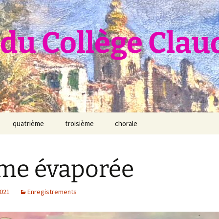
du Collège Clau
quatrième
troisième
chorale
me évaporée
2021
Enregistrements