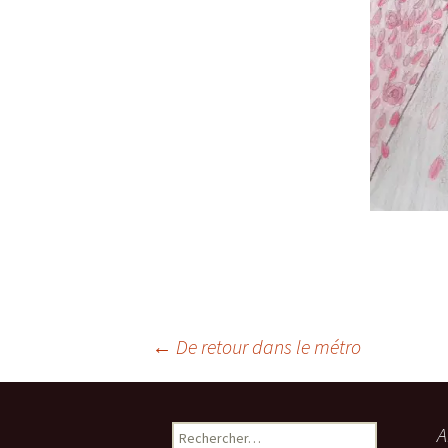
Navigation
←
De retour dans le métro
des
Rechercher :
A