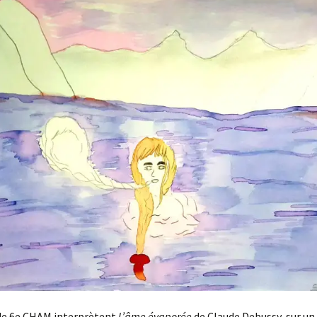
 de 6e CHAM interprètent
L’âme évaporée
de Claude Debussy, sur u