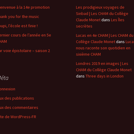
ienvenue à la 14e promotion
Les prodigieux voyages de
Sinbad | Les CHAM du Collège
hank you for the music
Claude Monet
dans
Les Îles
upi, l’école est finie !
secrètes
ernier cours de l’année en 5e
Lucas en 4e CHAM | Les CHAM du
HAM
Collège Claude Monet
dans
Luca
nous raconte son quotidien en
ar voie épistolaire – saison 2
sixième CHAM
Londres 2019 en images | Les
CHAM du Collège Claude Monet
dans
Three days in London
éta
onnexion
lux des publications
lux des commentaires
ite de WordPress-FR