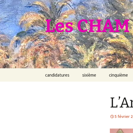
Aller
au
contenu
Les CHAM 
candidatures
sixième
cinquième
L’A
5 février 