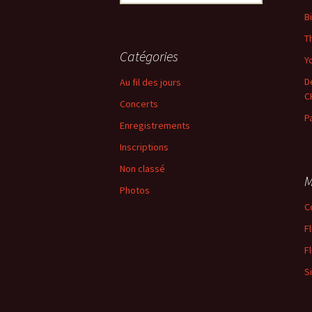
articles
B
T
Catégories
Yo
D
Au fil des jours
C
Concerts
P
Enregistrements
Inscriptions
Non classé
M
Photos
C
F
F
S