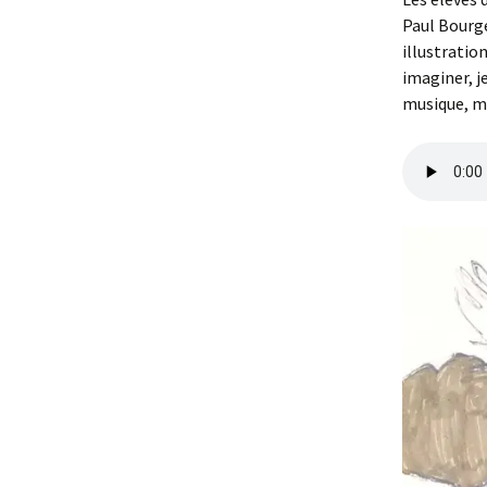
Paul Bourge
illustratio
imaginer, j
musique, m