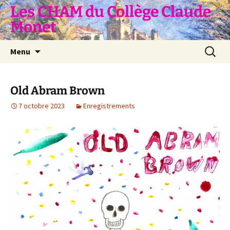
Aller
Les CHAM du Collège Claude
au
Monet
contenu
Recherc
Menu
Old Abram Brown
7 octobre 2023
Enregistrements