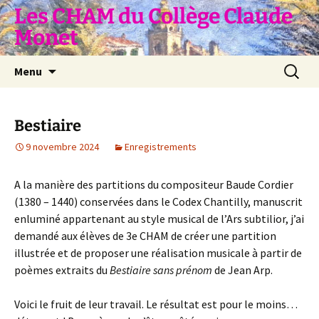
Aller
Les CHAM du Collège Claude
au
Monet
contenu
Recherc
Menu
Bestiaire
9 novembre 2024
Enregistrements
A la manière des partitions du compositeur Baude Cordier
(1380 – 1440) conservées dans le Codex Chantilly, manuscrit
enluminé appartenant au style musical de l’Ars subtilior, j’ai
demandé aux élèves de 3e CHAM de créer une partition
illustrée et de proposer une réalisation musicale à partir de
poèmes extraits du
Bestiaire sans prénom
de Jean Arp.
Voici le fruit de leur travail. Le résultat est pour le moins…