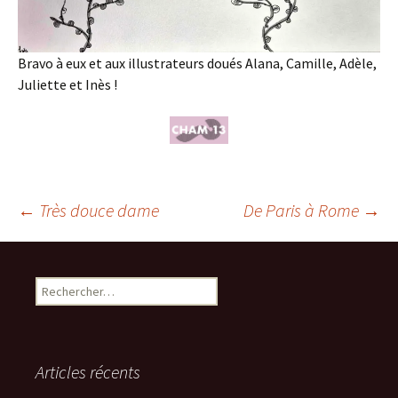
Bravo à eux et aux illustrateurs doués Alana, Camille, Adèle,
Juliette et Inès !
Navigation
←
Très douce dame
De Paris à Rome
→
des
Rechercher :
articles
Articles récents