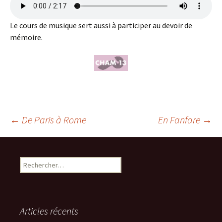
Le cours de musique sert aussi à participer au devoir de
mémoire.
Navigation
←
De Paris à Rome
En Fanfare
→
des
Rechercher :
articles
Articles récents