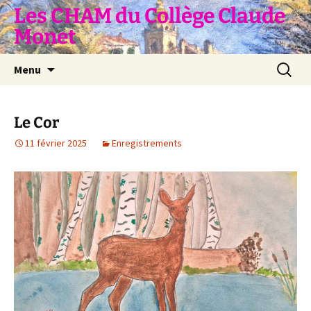
Aller
Les CHAM du Collège Claude
au
Monet
contenu
Recherc
Menu
Le Cor
11 février 2025
Enregistrements