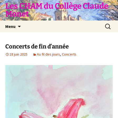
Aller
Les CHAM du Collège Claude
au
Monet
contenu
Recherc
Menu
Concerts de fin d’année
18 juin 2025
Au fil des jours
,
Concerts