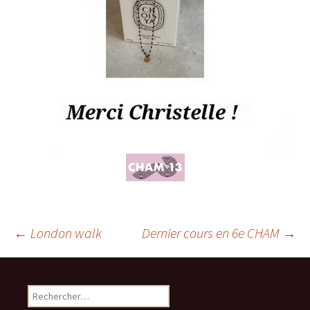
Navigation
←
London walk
Dernier cours en 6e CHAM
→
des
Rechercher :