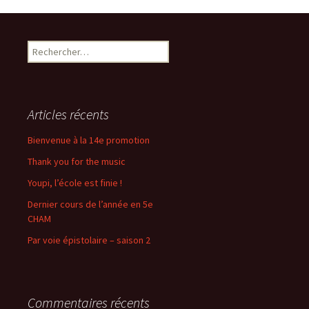
des
Rechercher :
articles
Articles récents
Bienvenue à la 14e promotion
Thank you for the music
Youpi, l’école est finie !
Dernier cours de l’année en 5e
CHAM
Par voie épistolaire – saison 2
Commentaires récents