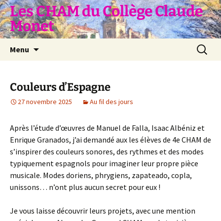
Aller
Les CHAM du Collège Claude
au
Monet
contenu
Recherc
Menu
Couleurs d’Espagne
27 novembre 2025
Au fil des jours
Après l’étude d’œuvres de Manuel de Falla, Isaac Albéniz et
Enrique Granados, j’ai demandé aux les élèves de 4e CHAM de
s’inspirer des couleurs sonores, des rythmes et des modes
typiquement espagnols pour imaginer leur propre pièce
musicale. Modes doriens, phrygiens, zapateado, copla,
unissons… n’ont plus aucun secret pour eux !
Je vous laisse découvrir leurs projets, avec une mention