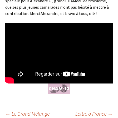
spéciale pour Alexandre G., grand CHAMeau de troisième,
que ses plus jeunes camarades n’ont pas hésité à mettre à
contribution. Merci Alexandre, et bravo à tous, olé !
Navigation
←
Le Grand Mélange
Lettre à France
→