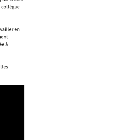
 collègue
vailler en
ment
ée à
Elles