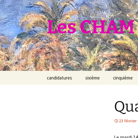
Aller
au
contenu
Les CHAM 
candidatures
sixième
cinquième
Qua
23 février
Le mardi 14