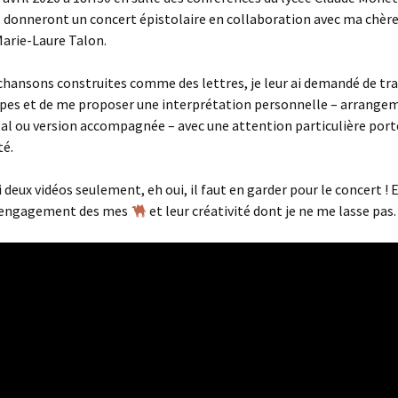
 donneront un concert épistolaire en collaboration avec ma chère
Marie-Laure Talon.
 chansons construites comme des lettres, je leur ai demandé de tra
upes et de me proposer une interprétation personnelle – arrange
l ou version accompagnée – avec une attention particulière port
té.
i deux vidéos seulement, eh oui, il faut en garder pour le concert ! 
l’engagement des mes
et leur créativité dont je ne me lasse pas.