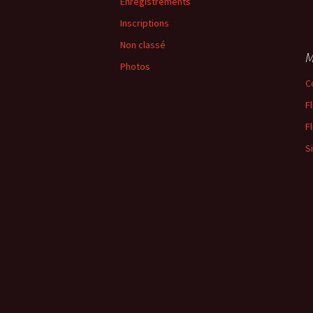
Enregistrements
Inscriptions
Non classé
M
Photos
C
F
F
S