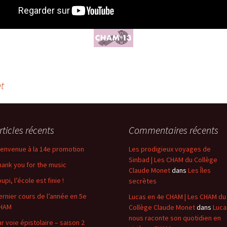
t
rticles récents
Commentaires récents
ienvenue à la 14e promotion
Les prodigieux voyages de
Sinbad | Les CHAM du Collège
hank you for the music
Claude Monet
dans
Les Îles
upi, l’école est finie !
secrètes
ernier cours de l’année en 5e
Lucas en 4e CHAM | Les CHAM du
HAM
Collège Claude Monet
dans
Luca
nous raconte son quotidien en
ar voie épistolaire – saison 2