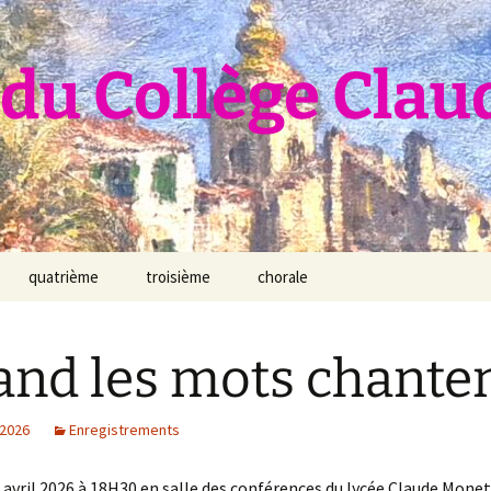
du Collège Clau
quatrième
troisième
chorale
nd les mots chante
 2026
Enregistrements
 avril 2026 à 18H30 en salle des conférences du lycée Claude Monet,