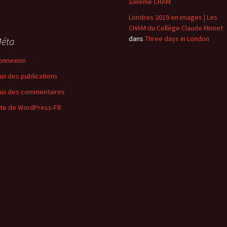
sixième CHAM
Londres 2019 en images | Les
CHAM du Collège Claude Monet
dans
Three days in London
éta
onnexion
lux des publications
lux des commentaires
ite de WordPress-FR