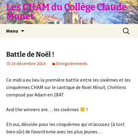
Aller
Les CHAM du Collège Claude
au
Monet
contenu
Recherc
Menu
Battle de Noël !
16 décembre 2014
Enregistrements
Ce midi a eu lieu la première battle entre les sixièmes et les
cinquièmes CHAM sur le cantique de Noël
Minuit, Chrétiens
composé par Adam en 1847.
And the winners are… les sixièmes
!
Eh oui, désolée pour les cinquièmes qui m’accusez (à tort
bien sûr) de favoritisme avec les plus jeunes…