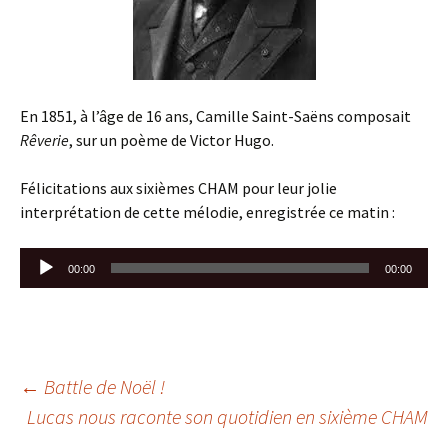
En 1851, à l’âge de 16 ans, Camille Saint-Saëns composait
Rêverie
, sur un poème de Victor Hugo.
Félicitations aux sixièmes CHAM pour leur jolie
interprétation de cette mélodie, enregistrée ce matin :
Lecteur
00:00
00:00
audio
Navigation
←
Battle de Noël !
Lucas nous raconte son quotidien en sixième CHAM
→