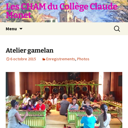
Aller
Les CHAM du Collège Claude
au
Monet
contenu
Recherc
Menu
Atelier gamelan
6 octobre 2015
Enregistrements
,
Photos