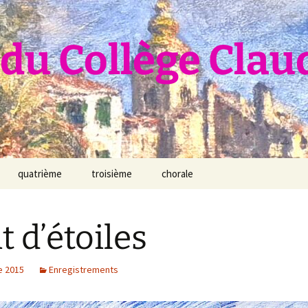
du Collège Clau
quatrième
troisième
chorale
t d’étoiles
e 2015
Enregistrements