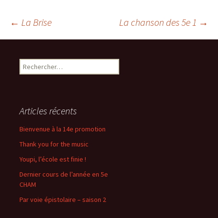
Navigation
←
La Brise
La chanson des 5e 1
→
des
Rechercher :
articles
Articles récents
Bienvenue à la 14e promotion
Thank you for the music
Youpi, l’école est finie !
Dernier cours de l’année en 5e
CHAM
Par voie épistolaire – saison 2